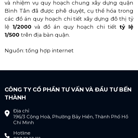
và nhiệm vụ quy hoạch chung xây dựng quận
Bình Tân đã được phê duyệt, cụ thể hóa trong
các đồ án quy hoạch chi tiết xây dựng đô thị tỷ
lệ
1/2000
và đồ án quy hoạch chi tiết
tỷ lệ
1/500
trên địa bàn quận.
Nguồn: tổng hợp internet
CÔNG TY CỔ PHẦN TƯ VẤN VÀ ĐẦU TƯ BẾN
THÀNH
Địa chỉ
196/3 Cộng Hoà, Phường Bảy Hiền, Thành Phố Hồ
Chí Minh
Hotline