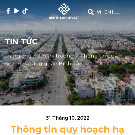
Skip
to
VI
EN
content
(Press
Enter)
TIN TỨC
Trang chủ
⁄
Tin thị trường
⁄
Thông tin quy
hoạch hạ tầng quận Bình Tân
31 Tháng 10, 2022
Thông tin quy hoạch hạ