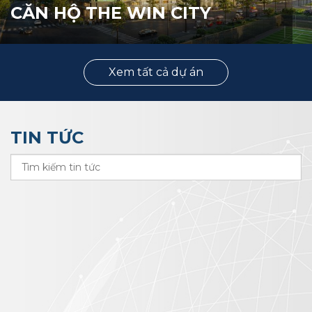
CĂN HỘ THE WIN CITY
Xem tất cả dự án
TIN TỨC