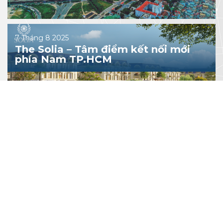
7 Tháng 8 2025
The Solia – Tâm điểm kết nối mới
phía Nam TP.HCM
Xem tất cả
LĨNH VỰC HOẠT ĐỘNG
Bến Thành Invest là đơn vị định hướng, hoạch