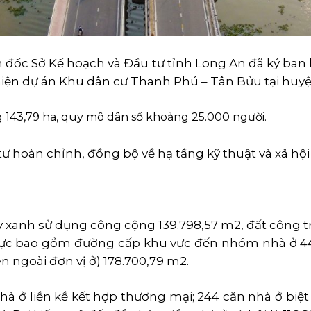
 đốc Sở Kế hoạch và Đầu tư tỉnh Long An đã ký ba
iện dự án Khu dân cư Thanh Phú – Tân Bửu tại huyệ
 143,79 ha, quy mô dân số khoảng 25.000 người.
ư hoàn chỉnh, đồng bộ về hạ tầng kỹ thuật và xã hội
 xanh sử dụng công cộng 139.798,57 m2, đất công trì
vực bao gồm đường cấp khu vực đến nhóm nhà ở 444
 ngoài đơn vị ở) 178.700,79 m2.
hà ở liền kề kết hợp thương mại; 244 căn nhà ở biệt