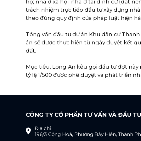
hộ; nhà ở xã hội; nhà ở tái định cư (đất n
trách nhiệm trực tiếp đầu tư xây dựng nhà
theo đúng quy định của pháp luật hiện hà
Tổng vốn đầu tư dự án Khu dân cư Thanh Phú
án sẽ được thực hiện từ ngày duyệt kết q
đất.
Mục tiêu, Long An kêu gọi đầu tư đợt này 
tỷ lệ 1/500 được phê duyệt và phát triển n
CÔNG TY CỔ PHẦN TƯ VẤN VÀ ĐẦU T
Địa chỉ
196/3 Cộng Hoà, Phường Bảy Hiền, Thành Ph