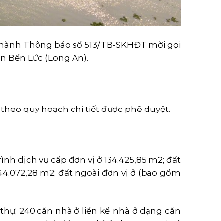
n hành Thông báo số 513/TB-SKHĐT mời gọi
n Bến Lức (Long An).
 theo quy hoạch chi tiết được phê duyệt.
nh dịch vụ cấp đơn vị ở 134.425,85 m2; đất
.072,28 m2; đất ngoài đơn vị ở (bao gồm
 thự; 240 căn nhà ở liền kề; nhà ở dạng căn