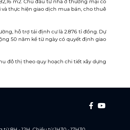
6.882,16 m2. Chủ đầu tư nhà ở thương mại có
i và thực hiện giao dịch mua bán, cho thuê
ng, hỗ trợ tái định cư là 2.876 tỉ đồng. Dự
động 50 năm kể từ ngày có quyết định giao
hu đô thị theo quy hoạch chi tiết xây dựng
 từ 8H - 12H, Chiều từ 1H30 - 17H30