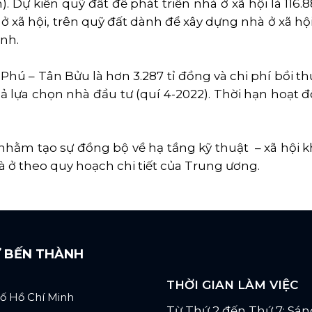
ền). Dự kiến quỹ đất để phát triển nhà ở xã hội là 11
 ở xã hội, trên quỹ đất dành để xây dựng nhà ở xã hộ
nh.
 – Tân Bửu là hơn 3.287 tỉ đồng và chi phí bồi thườ
uả lựa chọn nhà đầu tư (quí 4-2022). Thời hạn hoạt 
nhằm tạo sự đồng bộ về hạ tầng kỹ thuật – xã hội k
hà ở theo quy hoạch chi tiết của Trung ương.
Ư BẾN THÀNH
THỜI GIAN LÀM VIỆC
ố Hồ Chí Minh
Từ Thứ 2 đến Thứ 7: Sáng