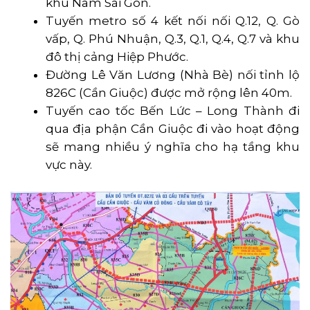
khu Nam Sài Gòn.
Tuyến metro số 4 kết nối nối Q.12, Q. Gò
vấp, Q. Phú Nhuận, Q.3, Q.1, Q.4, Q.7 và khu
đô thị cảng Hiệp Phước.
Đường Lê Văn Lương (Nhà Bè) nối tỉnh lộ
826C (Cần Giuộc) được mở rộng lên 40m.
Tuyến cao tốc Bến Lức – Long Thành đi
qua địa phận Cần Giuộc đi vào hoạt động
sẽ mang nhiều ý nghĩa cho hạ tầng khu
vực này.